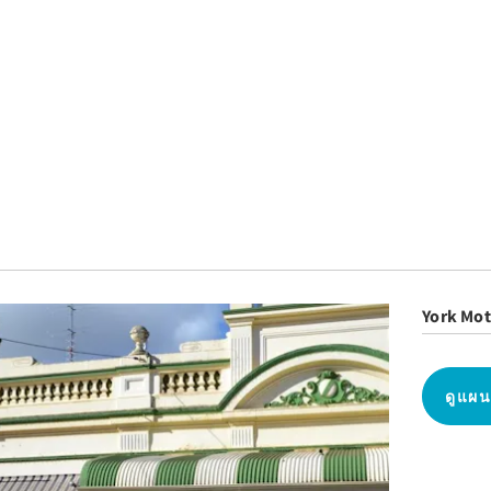
York Mo
ดูแผนท