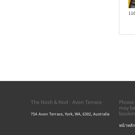
Courthouse and Old Goal
116
The Nosh & Nod - Avon Terrace
Please
may be
bookin
75A Avon Terrace, York, WA, 6302, Australia
หน้าหลัก