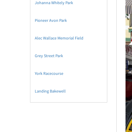
Johanna Whitely Park
Pioneer Avon Park
Alec Wallace Memorial Field
Grey Street Park
York Racecourse
Landing Bakewell
York Town Hall
Mount Brown Lookout