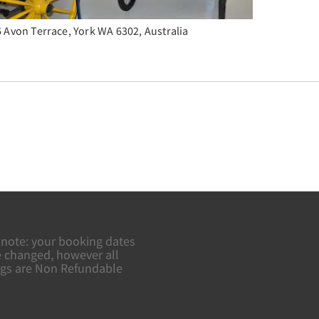
 Avon Terrace, York WA 6302, Australia
 note: your booking dates
 changed, however all
gs are Non Refundable